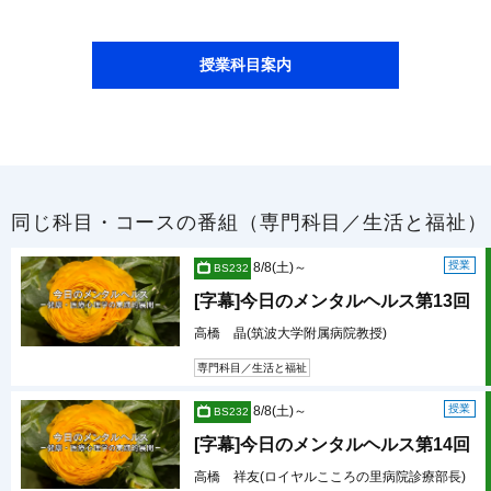
授業科目案内
同じ科目・コースの番組（専門科目／生活と福祉）
授業
8/8(土)～
BS232
[字幕]今日のメンタルヘルス第13回
高橋 晶(筑波大学附属病院教授)
専門科目／生活と福祉
授業
8/8(土)～
BS232
[字幕]今日のメンタルヘルス第14回
高橋 祥友(ロイヤルこころの里病院診療部長)