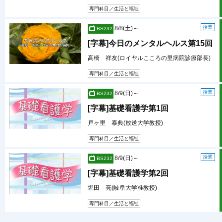
専門科目／生活と福祉
授業
8/8(土)～
BS232
[字幕]今日のメンタルヘルス第15回
高橋 祥友(ロイヤルこころの里病院診療部長)
専門科目／生活と福祉
授業
8/9(日)～
BS232
[字幕]基礎看護学第1回
戸ヶ里 泰典(放送大学教授)
専門科目／生活と福祉
授業
8/9(日)～
BS232
[字幕]基礎看護学第2回
堀田 亮(岐阜大学准教授)
専門科目／生活と福祉