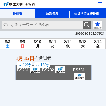
番組表
放送授業
生涯学習支援番組
2026/08/04 14:00
更新
8/8
8/9
8/10
8/11
8/12
8/13
8/14
土
日
月
火
水
木
金
1月15日
の番組表
12時
18時
BS231
BS232
BS531