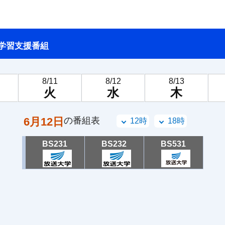
学習支援番組
8/11
8/12
8/13
火
水
木
6月12日
の番組表
12時
18時
BS231
BS232
BS531