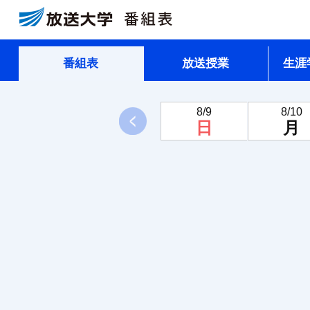
番組表
放送授業
生涯
8/9
8/10
前へ
日
月