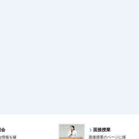
演会
面接授業
会情報を確
面接授業のページに移