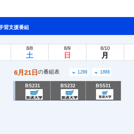
学習支援番組
8/8
8/9
8/10
土
日
月
6月21日
の番組表
12時
18時
BS231
BS232
BS531