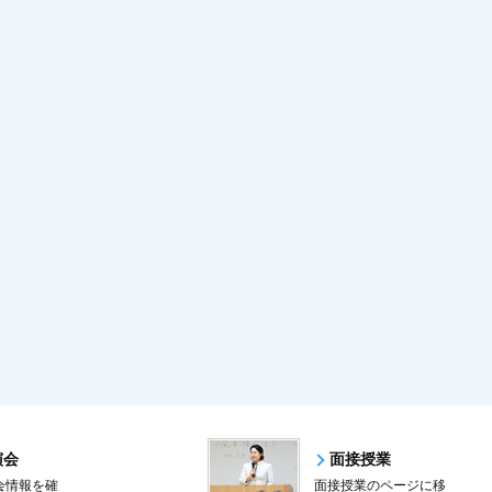
演会
面接授業
会情報を確
面接授業のページに移