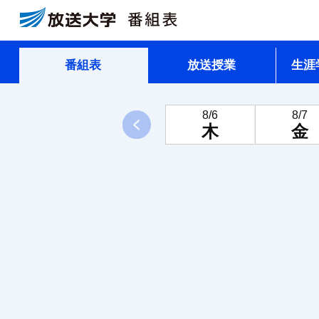
番組表
放送授業
生涯
8/6
8/7
前へ
木
金