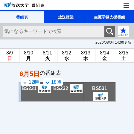
番組表
放送授業
生涯学習支援番組
2026/08/04 14:00
更新
8/9
8/10
8/11
8/12
8/13
8/14
8/15
日
月
火
水
木
金
土
6月5日
の番組表
12時
18時
BS231
BS232
BS531