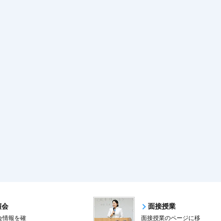
演会
面接授業
会情報を確
面接授業のページに移