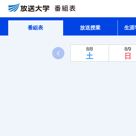
番組表
放送授業
生涯
8/8
8/9
前へ
土
日