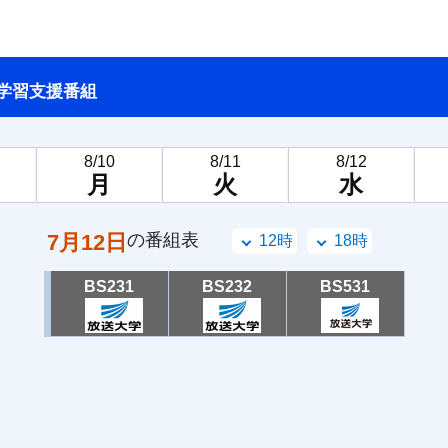
学習支援番組
8/10
8/11
8/12
月
火
水
7月12日
の番組表
12時
18時
BS231
BS232
BS531