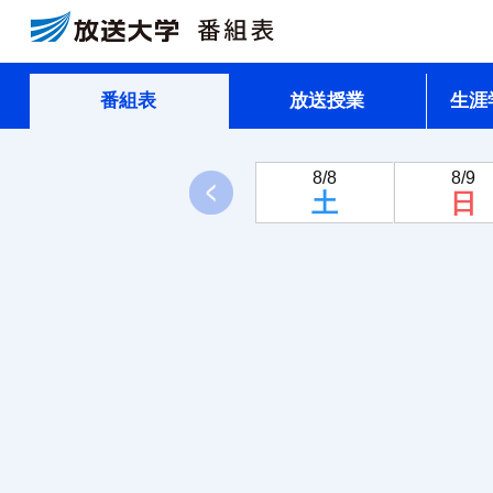
番組表
放送授業
生涯
8/8
8/9
前へ
土
日