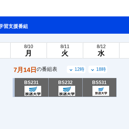
学習支援番組
8/10
8/11
8/12
月
火
水
7月14日
の番組表
12時
18時
BS231
BS232
BS531