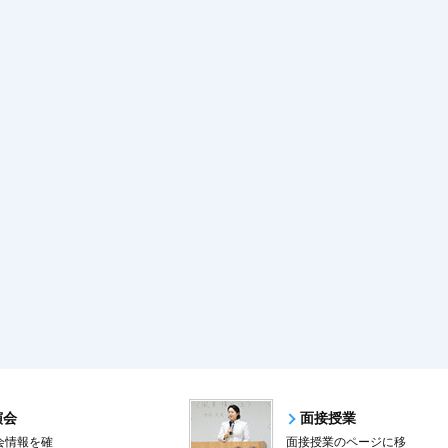
演会
面接授業
会情報を確
面接授業のページに移