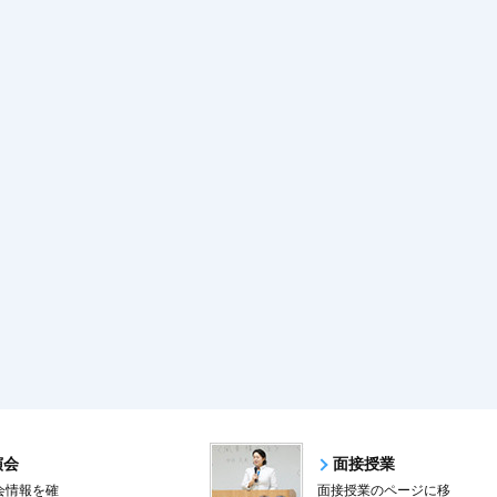
演会
面接授業
会情報を確
面接授業のページに移