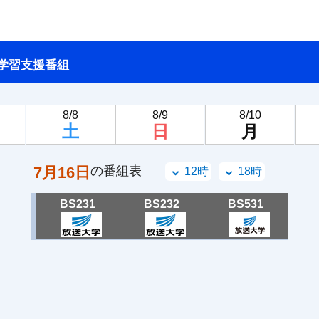
学習支援番組
8/8
8/9
8/10
土
日
月
7月16日
の番組表
12時
18時
BS231
BS232
BS531