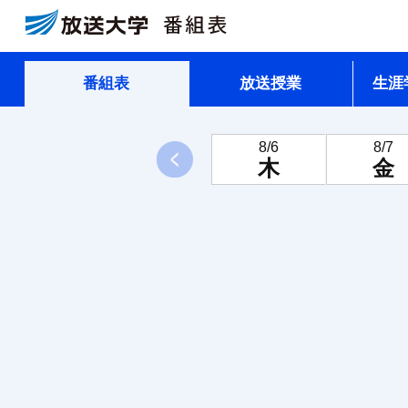
番組表
放送授業
生涯
8/6
8/7
前へ
木
金