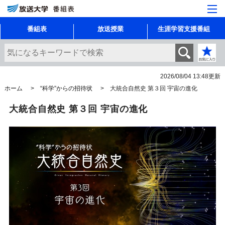
番組表
放送授業
生涯学習支援番組
2026/08/04 13:48
更新
ホーム
“科学”からの招待状
大統合自然史 第３回 宇宙の進化
大統合自然史 第３回 宇宙の進化