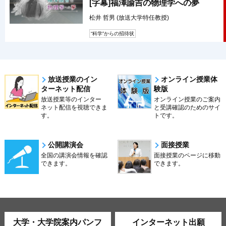
[字幕]福澤諭吉の物理学への夢
松井 哲男 (放送大学特任教授)
“科学”からの招待状
放送授業のイン
オンライン授業体
ターネット配信
験版
放送授業等のインター
オンライン授業のご案内
ネット配信を視聴できま
と受講確認のためのサイ
す。
トです。
公開講演会
面接授業
全国の講演会情報を確認
面接授業のページに移動
できます。
できます。
大学・大学院案内パンフ
インターネット出願