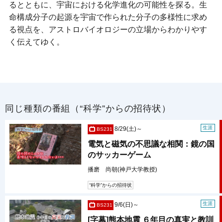
るとともに、宇宙における化学進化の可能性を探る。生
命構成分子の起源を宇宙で作られた分子の多様性に求め
る視点を、アストロバイオロジーの立場からわかりやす
く伝えてゆく。
同じ種類の番組（“科学”からの招待状）
生涯
8/29(土)～
BS231
電気と磁気の不思議な相関：鏡の国
のサッカーゲーム
播磨 尚朝(神戸大学教授)
“科学”からの招待状
生涯
9/6(日)～
BS231
[字幕]熊本地震 ６年目の真実と教訓