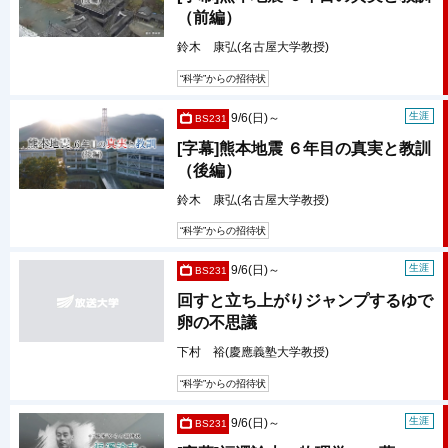
（前編）
鈴木 康弘(名古屋大学教授)
“科学”からの招待状
生涯
9/6(日)～
BS231
[字幕]熊本地震 ６年目の真実と教訓
（後編）
鈴木 康弘(名古屋大学教授)
“科学”からの招待状
生涯
9/6(日)～
BS231
回すと立ち上がりジャンプするゆで
卵の不思議
下村 裕(慶應義塾大学教授)
“科学”からの招待状
生涯
9/6(日)～
BS231