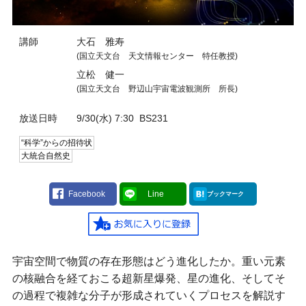
講師
大石 雅寿
(国立天文台 天文情報センター 特任教授)
立松 健一
(国立天文台 野辺山宇宙電波観測所 所長)
放送日時
9/30(水) 7:30
BS231
“科学”からの招待状
大統合自然史
Facebook
Line
ブックマーク
宇宙空間で物質の存在形態はどう進化したか。重い元素
の核融合を経ておこる超新星爆発、星の進化、そしてそ
の過程で複雑な分子が形成されていくプロセスを解説す