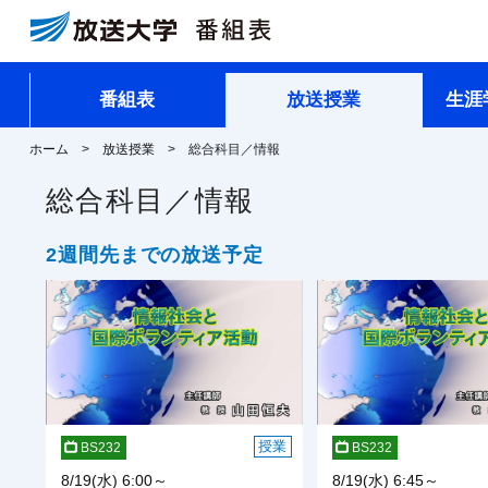
番組表
放送授業
生涯
ホーム
放送授業
総合科目／情報
総合科目／情報
2週間先までの放送予定
授業
BS232
BS232
8/19(水) 6:00～
8/19(水) 6:45～