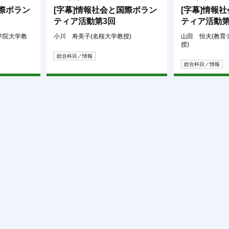
国際ボラン
[字幕]情報社会と国際ボラン
[字幕]情報
ティア活動第3回
ティア活動第
学院大学教
小川 寿美子(名桜大学教授)
山田 恒夫(教育
授)
総合科目／情報
総合科目／情報