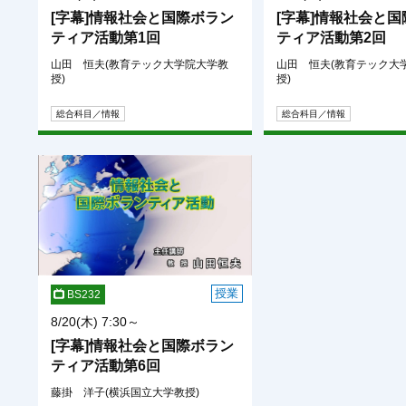
[字幕]情報社会と国際ボラン
[字幕]情報社会と
ティア活動第1回
ティア活動第2回
山田 恒夫(教育テック大学院大学教
山田 恒夫(教育テック大
授)
授)
総合科目／情報
総合科目／情報
授業
BS232
8/20(木) 7:30～
[字幕]情報社会と国際ボラン
ティア活動第6回
藤掛 洋子(横浜国立大学教授)