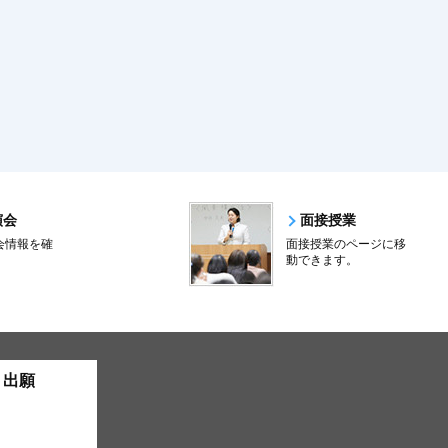
演会
面接授業
会情報を確
面接授業のページに移
。
動できます。
ト出願