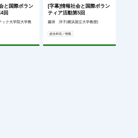
社会と国際ボラン
[字幕]情報社会と国際ボラン
4回
ティア活動第5回
テック大学院大学教
藤掛 洋子(横浜国立大学教授)
総合科目／情報