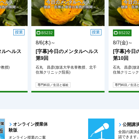
授業
授業
BS232
BS232
8/6(木)～
8/7(金)～
タルヘルス
[字幕]今日のメンタルヘルス
[字幕]今
第9回
第10回
教授)
石丸 昌彦(放送大学名誉教授、北千
石丸 昌彦(放
住旭クリニック院長)
住旭クリニック
専門科目／生活と福祉
専門科目／生活
オンライン授業体
公開講
験版
全国の講演
認できます
オンライン授業のご案