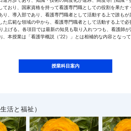
日進月歩であり、知識・技術の高度化が進み、高度専門知識・
しており、国家資格を持って看護専門職としての役割を果たす
あり、導入部であり、看護専門職者として活動する上で誰もが
した広範な領域の中から、看護専門職者として活動する上で必
取り上げる。各項目では最新の知見も取り入れつつも、看護師
お、本授業は「看護学概説（’22）」とは相補的な内容となっ
授業科目案内
／生活と福祉）