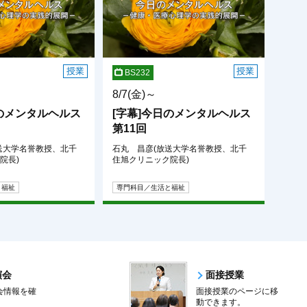
授業
授業
BS232
8/7(金)～
日のメンタルヘルス
[字幕]今日のメンタルヘルス
第11回
送大学名誉教授、北千
石丸 昌彦(放送大学名誉教授、北千
院長)
住旭クリニック院長)
と福祉
専門科目／生活と福祉
演会
面接授業
会情報を確
面接授業のページに移
。
動できます。