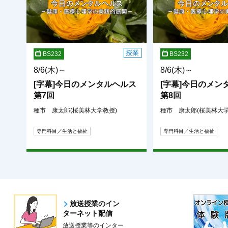
授業
BS232
BS232
8/6(木)～
8/6(木)～
[字幕]今日のメンタルヘルス
[字幕]今日のメン
第7回
第8回
種市 康太郎(桜美林大学教授)
種市 康太郎(桜美林大学
専門科目／生活と福祉
専門科目／生活と福祉
放送授業のイン
ターネット配信
放送授業等のインター