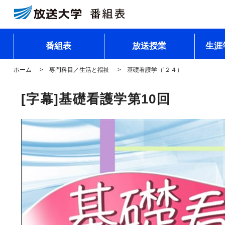
番組表
放送授業
生涯
ホーム
専門科目／生活と福祉
基礎看護学（’２４）
[字幕]基礎看護学第10回