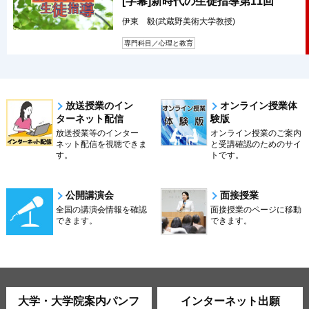
[字幕]新時代の生徒指導第11回
伊東 毅(武蔵野美術大学教授)
専門科目／心理と教育
放送授業のイン
オンライン授業体
ターネット配信
験版
放送授業等のインター
オンライン授業のご案内
ネット配信を視聴できま
と受講確認のためのサイ
す。
トです。
公開講演会
面接授業
全国の講演会情報を確認
面接授業のページに移動
できます。
できます。
大学・大学院案内パンフ
インターネット出願