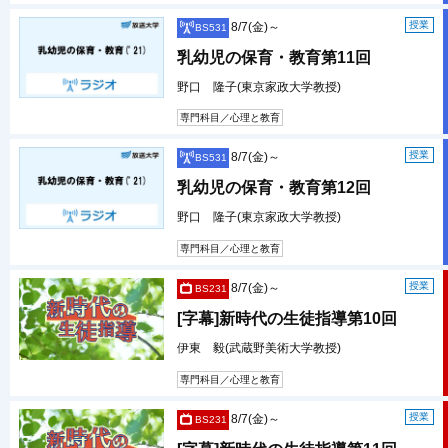
授業
8/7(金)～
BS531
乳幼児の保育・教育第11回
野口 隆子(東京家政大学教授)
専門科目／心理と教育
授業
8/7(金)～
BS531
乳幼児の保育・教育第12回
野口 隆子(東京家政大学教授)
専門科目／心理と教育
授業
8/7(金)～
BS231
[字幕]新時代の生徒指導第10回
伊東 毅(武蔵野美術大学教授)
専門科目／心理と教育
授業
8/7(金)～
BS231