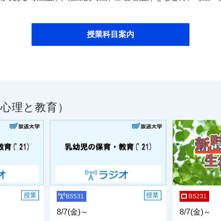
授業科目案内
／心理と教育）
授業
授業
BS531
BS231
8/7(金)～
8/7(金)～