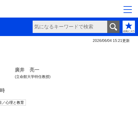
2026/06/04 15:21
更新
廣井 亮一
(立命館大学特任教授)
日時
目／心理と教育