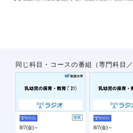
同じ科目・コースの番組（専門科目
授業
BS531
BS531
8/7(金)～
8/7(金)～