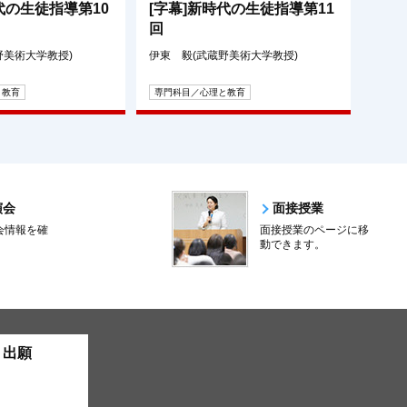
代の生徒指導第10
[字幕]新時代の生徒指導第11
回
野美術大学教授)
伊東 毅(武蔵野美術大学教授)
と教育
専門科目／心理と教育
演会
面接授業
会情報を確
面接授業のページに移
。
動できます。
ト出願