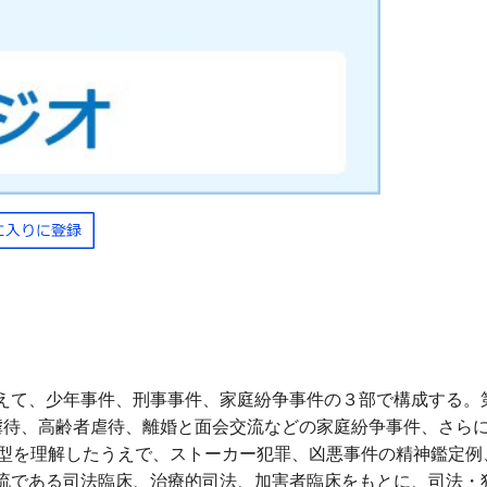
えて、少年事件、刑事事件、家庭紛争事件の３部で構成する。
虐待、高齢者虐待、離婚と面会交流などの家庭紛争事件、さら
を理解したうえで、ストーカー犯罪、凶悪事件の精神鑑定例
流である司法臨床、治療的司法、加害者臨床をもとに、司法・犯