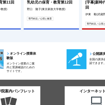
育第11回
乳幼児の保育・教育第12回
[字幕]新時
回
教授)
野口 隆子(東京家政大学教授)
伊東 毅(武蔵
専門科目／心理と教育
専門科目／心理
オンライン授業体
公開講
験版
全国の講演
認できます
オンライン授業のご案
内と受講確認のための
サイトです。
学院案内パンフレット
インターネッ