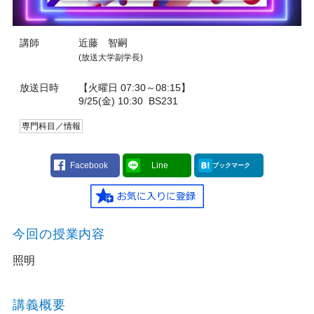
講師
近藤 智嗣
(放送大学副学長)
放送日時
【火曜日 07:30～08:15】
9/25(金) 10:30
BS231
専門科目／情報
Facebook
Line
ブックマーク
今回の授業内容
照明
講義概要