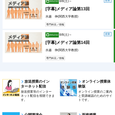
授業
8/8(土)～
BS232
[字幕]メディア論第13回
水越 伸(関西大学教授)
専門科目／情報
授業
8/8(土)～
BS232
[字幕]メディア論第14回
水越 伸(関西大学教授)
専門科目／情報
放送授業のイン
オンライン授業体
ターネット配信
験版
放送授業等のインター
オンライン授業のご案内
ネット配信を視聴できま
と受講確認のためのサイ
す。
トです。
公開講演会
面接授業