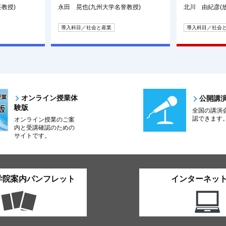
教授)
永田 晃也(九州大学名誉教授)
北川 由紀彦(
導入科目／社会と産業
導入科目／社会
オンライン授業体
公開講
験版
全国の講演
認できます
オンライン授業のご案
内と受講確認のための
サイトです。
学院案内パンフレット
インターネッ