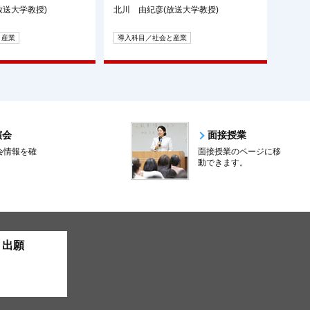
放送大学教授)
北川 由紀彦(放送大学教授)
と産業
導入科目／社会と産業
演会
面接授業
会情報を確
面接授業のページに移
。
動できます。
ト出願