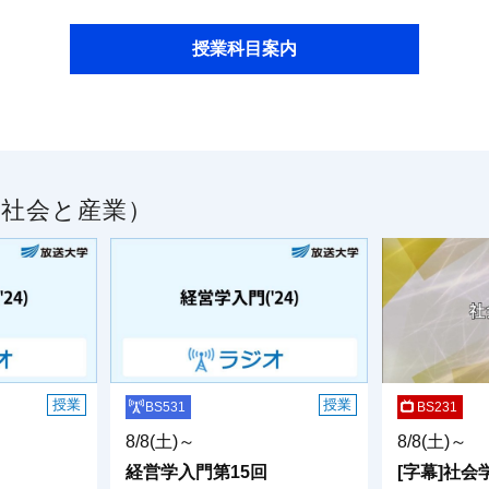
授業科目案内
／社会と産業）
授業
授業
BS531
BS231
8/8(土)～
8/8(土)～
経営学入門第15回
[字幕]社会