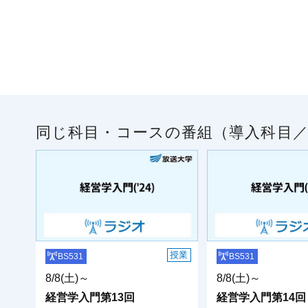
同じ科目・コースの番組（導入科目
授業
BS531
BS531
8/8(土)～
8/8(土)～
経営学入門第13回
経営学入門第14回