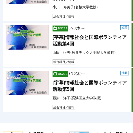
小川 寿美子(名桜大学教授)
総合科目／情報
授業
8/20(木)～
BS232
[字幕]情報社会と国際ボランティア
活動第4回
山田 恒夫(教育テック大学院大学教授)
総合科目／情報
授業
8/20(木)～
BS232
[字幕]情報社会と国際ボランティア
活動第5回
藤掛 洋子(横浜国立大学教授)
総合科目／情報