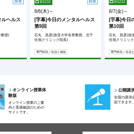
授業
授業
BS232
BS232
8/6(木)～
8/7(金)～
タルヘルス
[字幕]今日のメンタルヘルス
[字幕]今
第9回
第10回
教授)
石丸 昌彦(放送大学名誉教授、北千
石丸 昌彦(放
住旭クリニック院長)
住旭クリニック
専門科目／生活と福祉
専門科目／生活
オンライン授業体
公開講
験版
全国の講演
認できます
オンライン授業のご案
内と受講確認のための
サイトです。