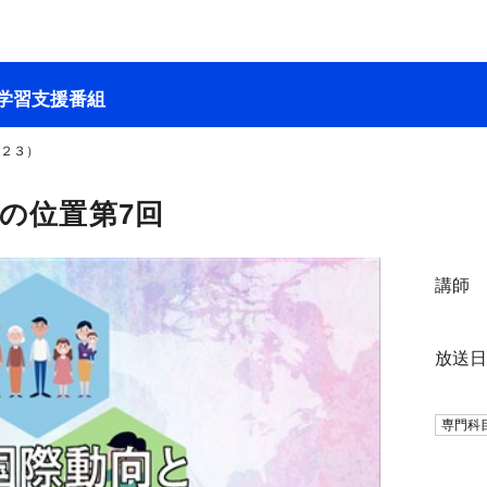
学習支援番組
’２３）
の位置第7回
講師
放送
専門科