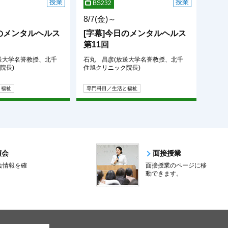
授業
授業
BS232
8/7(金)～
日のメンタルヘルス
[字幕]今日のメンタルヘルス
第11回
送大学名誉教授、北千
石丸 昌彦(放送大学名誉教授、北千
院長)
住旭クリニック院長)
と福祉
専門科目／生活と福祉
演会
面接授業
会情報を確
面接授業のページに移
。
動できます。