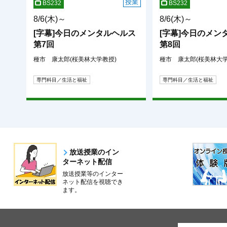
授業
BS232
BS232
8/6(木)～
8/6(木)～
[字幕]今日のメンタルヘルス
[字幕]今日のメン
第7回
第8回
種市 康太郎(桜美林大学教授)
種市 康太郎(桜美林大学
専門科目／生活と福祉
専門科目／生活と福祉
放送授業のイン
ターネット配信
放送授業等のインター
ネット配信を視聴でき
ます。