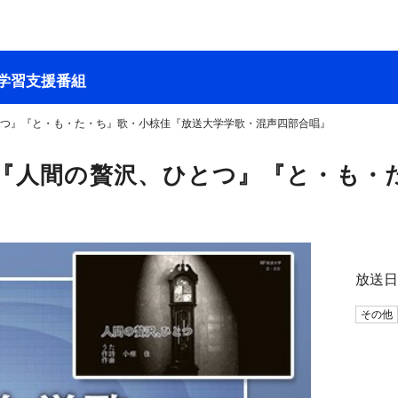
学習支援番組
とつ』『と・も・た・ち』歌・小椋佳『放送大学学歌・混声四部合唱』
 『人間の贅沢、ひとつ』『と・も・
放送
その他