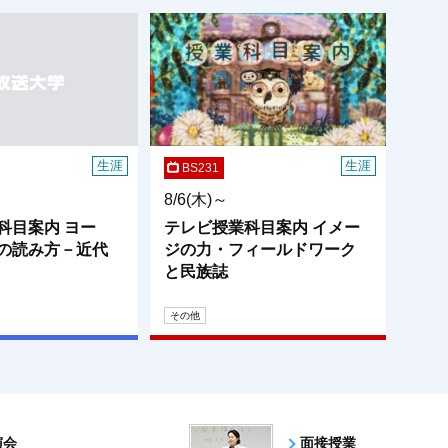
生涯
生涯
BS231
8/6(木)～
テレビ授業科目案内 イメー
科目案内 ヨー
ジの力・フィールドワーク
の読み方－近代
と民族誌
その他
演会
面接授業