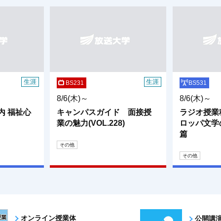
生涯
生涯
BS231
BS531
8/6(木)～
8/6(木)～
内 福祉心
キャンパスガイド 面接授
ラジオ授業
業の魅力(VOL.228)
ロッパ文学
篇
その他
その他
オンライン授業体
公開講