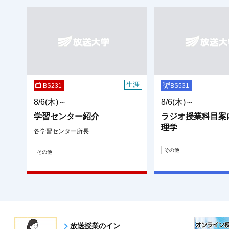
生涯
BS231
BS531
8/6(木)～
8/6(木)～
学習センター紹介
ラジオ授業科目案
理学
各学習センター所長
その他
その他
放送授業のイン