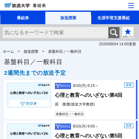
番組表
放送授業
生涯学習支援番組
2026/08/04 14:00
更新
ホーム
放送授業
基盤科目／一般科目
基盤科目／一般科目
2週間先までの放送予定
授業
8/10(月) 8:15～
BS531
心理と教育へのいざない第4回
苑 復傑(放送大学教授)
基盤科目／一般科目
授業
8/10(月) 9:00～
BS531
心理と教育へのいざない第5回