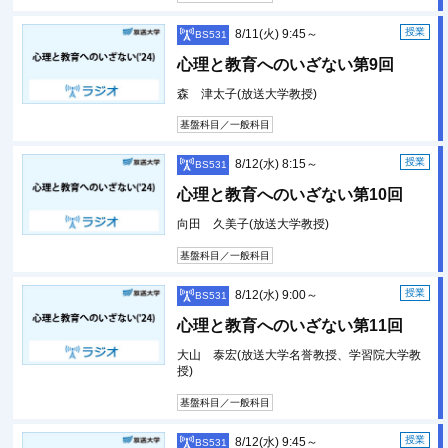
授業
8/11(火) 9:45～
BS531
心理と教育へのいざない第9回
森 津太子(放送大学教授)
基盤科目／一般科目
授業
8/12(水) 8:15～
BS531
心理と教育へのいざない第10回
向田 久美子(放送大学教授)
基盤科目／一般科目
授業
8/12(水) 9:00～
BS531
心理と教育へのいざない第11回
大山 泰宏(放送大学名誉教授、学習院大学教
授)
基盤科目／一般科目
授業
8/12(水) 9:45～
BS531