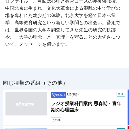
ロファイル」。今回は心理と教育コースの苑復傑教授。
中国北京に生まれ、文化大革命による混乱の中で学びの
場を奪われた幼少期の体験。北京大学を経て日本へ留
学、高等教育研究という新しい学問との出会い。番組で
は、世界各国の大学を調査してきた先生の研究の軌跡
や、「大学の理念」と「真理」を守ることの大切さにつ
いて、メッセージを伺います。
同じ種類の番組（その他）
生涯
8/9(日)～
BS531
ラジオ授業科目案内 思春期・青年
期の心理臨床
その他