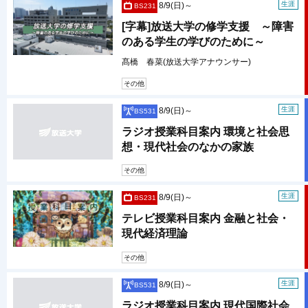
生涯
8/9(日)～
BS231
[字幕]放送大学の修学支援 ～障害
のある学生の学びのために～
髙橋 春菜(放送大学アナウンサー)
その他
生涯
8/9(日)～
BS531
ラジオ授業科目案内 環境と社会思
想・現代社会のなかの家族
その他
生涯
8/9(日)～
BS231
テレビ授業科目案内 金融と社会・
現代経済理論
その他
生涯
8/9(日)～
BS531
ラジオ授業科目案内 現代国際社会