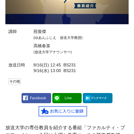
講師
苑復傑
(ゆあんふじえ 放送大学教授)
髙橋春菜
(放送大学アナウンサー)
放送日時
8/16(日) 12:45
BS231
9/16(水) 13:00
BS231
その他
Facebook
Line
ブックマーク
放送大学の専任教員を紹介する番組「ファカルティ・プ