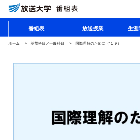
番組表
放送授業
生涯
ホーム
基盤科目／一般科目
国際理解のために（’１９）