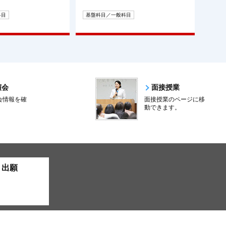
科目
基盤科目／一般科目
演会
面接授業
会情報を確
面接授業のページに移
。
動できます。
ト出願