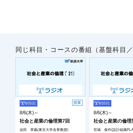
同じ科目・コースの番組（基盤科目／
授業
BS531
BS531
8/6(木)～
8/6(木)～
社会と産業の倫理第7回
社会と産業の倫理
迫田 章義(東京大学名誉教授)
宮城 俊作(設計組織PLAC