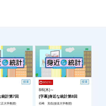
授業
授業
BS231
8/6(木)～
な統計第7回
[字幕]身近な統計第8回
立正大学教授)
石崎 克也(放送大学教授)