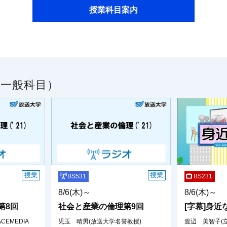
授業科目案内
一般科目）
授業
授業
BS531
BS231
8/6(木)～
8/6(木)～
第8回
社会と産業の倫理第9回
[字幕]身近
EMEDIA
児玉 晴男(放送大学名誉教授)
渡辺 美智子(