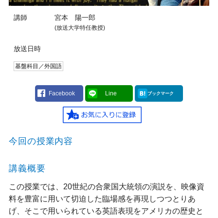
講師
宮本 陽一郎
(放送大学特任教授)
放送日時
基盤科目／外国語
Facebook
Line
ブックマーク
今回の授業内容
講義概要
この授業では、20世紀の合衆国大統領の演説を、映像資
料を豊富に用いて切迫した臨場感を再現しつつとりあ
げ、そこで用いられている英語表現をアメリカの歴史と