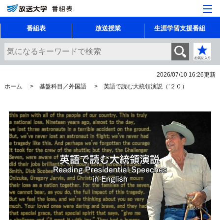
番組表
放送授業
生涯学習支援番組
2026/07/10 16:26
更新
ホーム
基盤科目／外国語
英語で読む大統領演説（’２０）