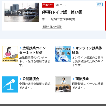
授業
8/8(土)～
BS231
[字幕]ドイツ語Ⅰ第14回
井出 万秀(立教大学教授)
基盤科目／外国語
放送授業のイン
オンライン授業体
ターネット配信
験版
放送授業等のインター
オンライン授業のご案内
ネット配信を視聴できま
と受講確認のためのサイ
す。
トです。
公開講演会
面接授業
全国の講演会情報を確認
面接授業のページに移動
できます。
できます。