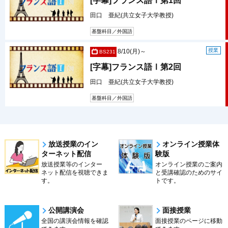
[字幕]フランス語Ⅰ第1回
田口 亜紀(共立女子大学教授)
基盤科目／外国語
授業
8/10(月)～
BS231
[字幕]フランス語Ⅰ第2回
田口 亜紀(共立女子大学教授)
基盤科目／外国語
放送授業のイン
オンライン授業体
ターネット配信
験版
放送授業等のインター
オンライン授業のご案内
ネット配信を視聴できま
と受講確認のためのサイ
す。
トです。
公開講演会
面接授業
全国の講演会情報を確認
面接授業のページに移動