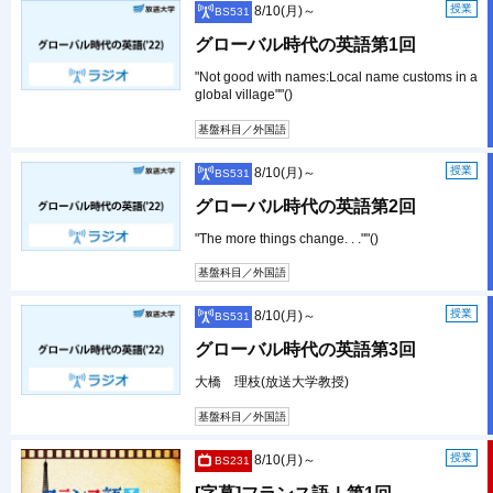
授業
8/10(月)～
BS531
グローバル時代の英語第1回
"Not good with names:Local name customs in a
global village""()
基盤科目／外国語
授業
8/10(月)～
BS531
グローバル時代の英語第2回
"The more things change. . .""()
基盤科目／外国語
授業
8/10(月)～
BS531
グローバル時代の英語第3回
大橋 理枝(放送大学教授)
基盤科目／外国語
授業
8/10(月)～
BS231