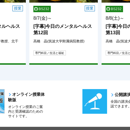
授業
授業
BS232
BS232
8/7(金)～
8/8(土)～
タルヘルス
[字幕]今日のメンタルヘルス
[字幕]今
第12回
第13回
誉教授、北千
高橋 晶(筑波大学附属病院教授)
高橋 晶(筑波
専門科目／生活と福祉
専門科目／生活
オンライン授業体
公開講
験版
全国の講演
認できます
オンライン授業のご案
内と受講確認のための
サイトです。