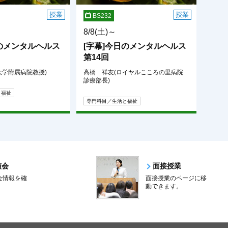
授業
授業
BS232
8/8(土)～
日のメンタルヘルス
[字幕]今日のメンタルヘルス
第14回
大学附属病院教授)
高橋 祥友(ロイヤルこころの里病院
診療部長)
と福祉
専門科目／生活と福祉
演会
面接授業
会情報を確
面接授業のページに移
。
動できます。