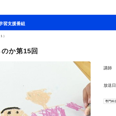
学習支援番組
２１）
のか第15回
講師
放送
専門科