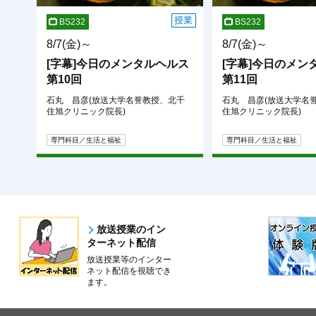
授業
BS232
BS232
8/7(金)～
8/7(金)～
[字幕]今日のメンタルヘルス
[字幕]今日のメン
第10回
第11回
石丸 昌彦(放送大学名誉教授、北千
石丸 昌彦(放送大学名
住旭クリニック院長)
住旭クリニック院長)
専門科目／生活と福祉
専門科目／生活と福祉
放送授業のイン
ターネット配信
放送授業等のインター
ネット配信を視聴でき
ます。