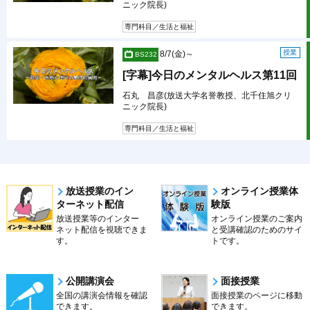
ニック院長)
専門科目／生活と福祉
授業
8/7(金)～
BS232
[字幕]今日のメンタルヘルス第11回
石丸 昌彦(放送大学名誉教授、北千住旭クリ
ニック院長)
専門科目／生活と福祉
放送授業のイン
オンライン授業体
ターネット配信
験版
放送授業等のインター
オンライン授業のご案内
ネット配信を視聴できま
と受講確認のためのサイ
す。
トです。
公開講演会
面接授業
全国の講演会情報を確認
面接授業のページに移動
できます。
できます。