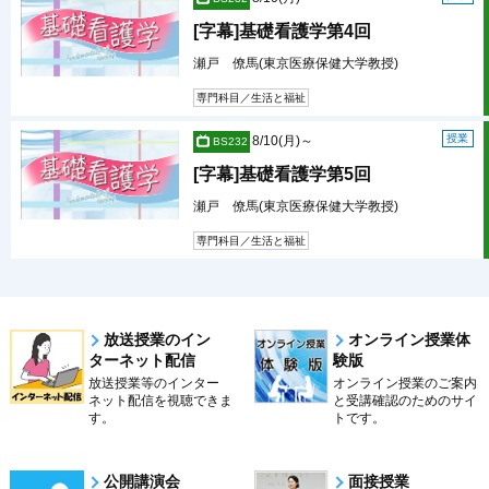
[字幕]基礎看護学第4回
瀬戸 僚馬(東京医療保健大学教授)
専門科目／生活と福祉
授業
8/10(月)～
BS232
[字幕]基礎看護学第5回
瀬戸 僚馬(東京医療保健大学教授)
専門科目／生活と福祉
放送授業のイン
オンライン授業体
ターネット配信
験版
放送授業等のインター
オンライン授業のご案内
ネット配信を視聴できま
と受講確認のためのサイ
す。
トです。
公開講演会
面接授業