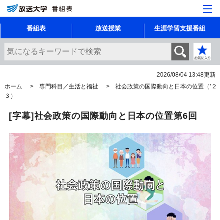
番組表
放送授業
生涯学習支援番組
2026/08/04 13:48
更新
ホーム
専門科目／生活と福祉
社会政策の国際動向と日本の位置（’２
３）
[字幕]社会政策の国際動向と日本の位置第6回