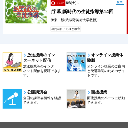
授業
8/8(土)～
BS231
[字幕]新時代の生徒指導第14回
伊東 毅(武蔵野美術大学教授)
専門科目／心理と教育
放送授業のイン
オンライン授業体
ターネット配信
験版
放送授業等のインター
オンライン授業のご案内
ネット配信を視聴できま
と受講確認のためのサイ
す。
トです。
公開講演会
面接授業
全国の講演会情報を確認
面接授業のページに移動
できます。
できます。