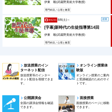
伊東 毅(武蔵野美術大学教授)
専門科目／心理と教育
授業
8/8(土)～
BS231
[字幕]新時代の生徒指導第14回
伊東 毅(武蔵野美術大学教授)
専門科目／心理と教育
放送授業のイン
オンライン授業体
ターネット配信
験版
放送授業等のインター
オンライン授業のご案内
ネット配信を視聴できま
と受講確認のためのサイ
す。
トです。
公開講演会
面接授業
全国の講演会情報を確認
面接授業のページに移動
できます。
できます。