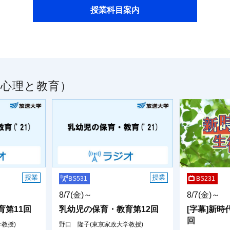
授業科目案内
／心理と教育）
授業
授業
BS531
BS231
8/7(金)～
8/7(金)～
育第11回
乳幼児の保育・教育第12回
[字幕]新時
回
教授)
野口 隆子(東京家政大学教授)