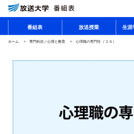
番組表
放送授業
生涯
ホーム
専門科目／心理と教育
心理職の専門性（’２６）