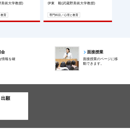
野美術大学教授)
伊東 毅(武蔵野美術大学教授)
と教育
専門科目／心理と教育
演会
面接授業
会情報を確
面接授業のページに移
。
動できます。
ト出願