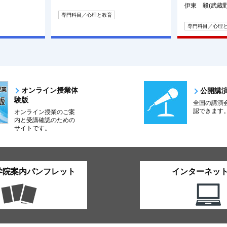
伊東 毅(武蔵
専門科目／心理と教育
専門科目／心理
オンライン授業体
公開講
験版
全国の講演
認できます
オンライン授業のご案
内と受講確認のための
サイトです。
学院案内パンフレット
インターネッ