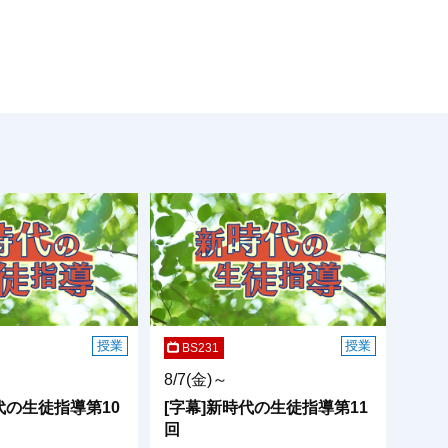
授業
授業
BS231
8/7(金)～
代の生徒指導第10
[字幕]新時代の生徒指導第11
回