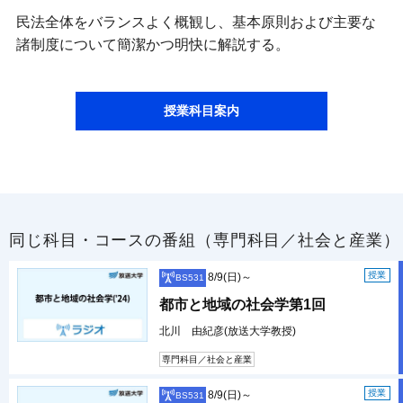
民法全体をバランスよく概観し、基本原則および主要な
諸制度について簡潔かつ明快に解説する。
授業科目案内
同じ科目・コースの番組（専門科目／社会と産業）
授業
8/9(日)～
BS531
都市と地域の社会学第1回
北川 由紀彦(放送大学教授)
専門科目／社会と産業
授業
8/9(日)～
BS531