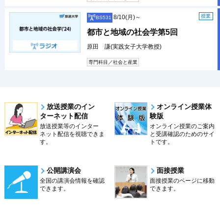
授業
8/10(月)～
BS531
都市と地域の社会学第5回
原田 謙(実践女子大学教授)
専門科目／社会と産業
放送授業のイン
オンライン授業体
ターネット配信
験版
放送授業等のインター
オンライン授業のご案内
ネット配信を視聴できま
と受講確認のためのサイ
す。
トです。
公開講演会
面接授業
全国の講演会情報を確認
面接授業のページに移動
できます。
できます。