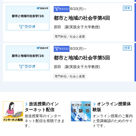
授業
8/10(月)～
BS531
都市と地域の社会学第4回
原田 謙(実践女子大学教授)
専門科目／社会と産業
授業
8/10(月)～
BS531
都市と地域の社会学第5回
原田 謙(実践女子大学教授)
専門科目／社会と産業
放送授業のイン
オンライン授業体
ターネット配信
験版
放送授業等のインター
オンライン授業のご案内
ネット配信を視聴できま
と受講確認のためのサイ
す。
トです。