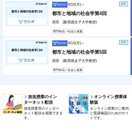
授業
8/10(月)～
BS531
都市と地域の社会学第4回
原田 謙(実践女子大学教授)
専門科目／社会と産業
授業
8/10(月)～
BS531
都市と地域の社会学第5回
原田 謙(実践女子大学教授)
専門科目／社会と産業
放送授業のイン
オンライン授業体
ターネット配信
験版
放送授業等のインター
オンライン授業のご案内
ネット配信を視聴できま
と受講確認のためのサイ
す。
トです。