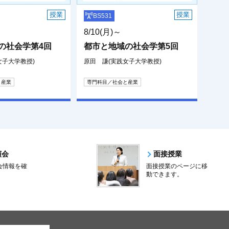
授業
授業
BS531
8/10(月)～
の社会学第4回
都市と地域の社会学第5回
女子大学教授)
原田 謙(実践女子大学教授)
と産業
専門科目／社会と産業
演会
面接授業
会情報を確
面接授業のページに移
。
動できます。