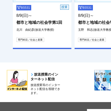
授業
BS531
BS531
8/9(日)～
8/9(日)～
都市と地域の社会学第1回
都市と地域の社会
北川 由紀彦(放送大学教授)
玉野 和志(放送大学教授
専門科目／社会と産業
専門科目／社会と産業
放送授業のイン
ターネット配信
放送授業等のインター
ネット配信を視聴でき
ます。