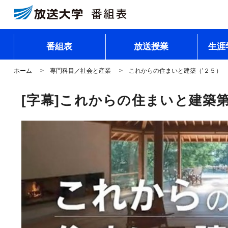
番組表
放送授業
生涯
ホーム
専門科目／社会と産業
これからの住まいと建築（’２５）
[字幕]これからの住まいと建築第