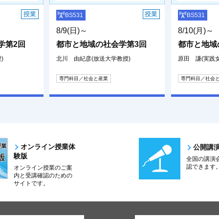
授業
授業
BS531
BS531
8/9(日)～
8/10(月)～
学第2回
都市と地域の社会学第3回
都市と地域
)
北川 由紀彦(放送大学教授)
原田 謙(実践
専門科目／社会と産業
専門科目／社会
オンライン授業体
公開講
験版
全国の講演
認できます
オンライン授業のご案
内と受講確認のための
サイトです。