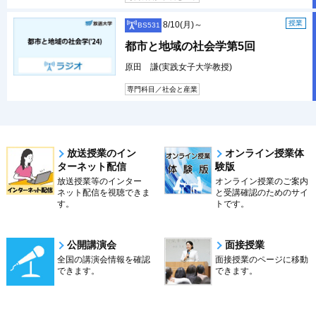
授業
8/10(月)～
BS531
都市と地域の社会学第5回
原田 謙(実践女子大学教授)
専門科目／社会と産業
放送授業のイン
オンライン授業体
ターネット配信
験版
放送授業等のインター
オンライン授業のご案内
ネット配信を視聴できま
と受講確認のためのサイ
す。
トです。
公開講演会
面接授業
全国の講演会情報を確認
面接授業のページに移動
できます。
できます。