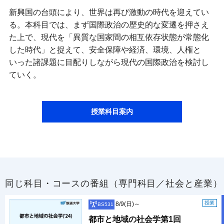
新興国の台頭により、世界は再び激動の時代を迎えてい
る。本科目では、まず国際政治の歴史的な変遷を押さえ
た上で、現代を「異質な国家間の相互依存状態が常態化
した時代」と捉えて、安全保障や経済、環境、人権と
いった諸課題に目配りしながら現代の国際政治を検討し
ていく。
授業科目案内
同じ科目・コースの番組（専門科目／社会と産業）
授業
8/9(日)～
BS531
都市と地域の社会学第1回