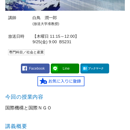
講師
白鳥 潤一郎
(放送大学准教授)
放送日時
【木曜日 11:15～12:00】
9/25(金) 9:00
BS231
専門科目／社会と産業
Facebook
Line
ブックマーク
今回の授業内容
国際機構と国際ＮＧＯ
講義概要