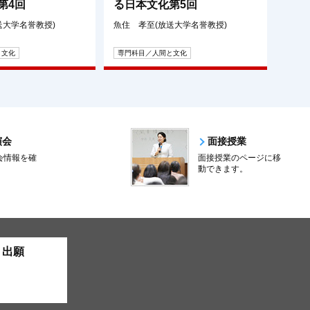
第4回
る日本文化第5回
送大学名誉教授)
魚住 孝至(放送大学名誉教授)
と文化
専門科目／人間と文化
演会
面接授業
会情報を確
面接授業のページに移
。
動できます。
ト出願