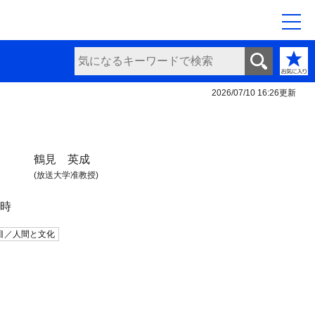
2026/07/10 16:26
更新
鶴見 英成
(放送大学准教授)
日時
目／人間と文化