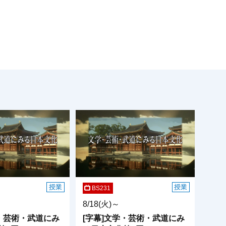
授業
授業
BS231
8/18(火)～
学・芸術・武道にみ
[字幕]文学・芸術・武道にみ