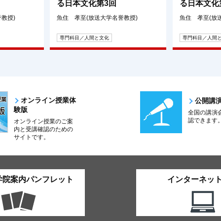
る日本文化第3回
る日本文化
教授)
魚住 孝至(放送大学名誉教授)
魚住 孝至(放
専門科目／人間と文化
専門科目／人間
オンライン授業体
公開講
験版
全国の講演
認できます
オンライン授業のご案
内と受講確認のための
サイトです。
学院案内パンフレット
インターネッ