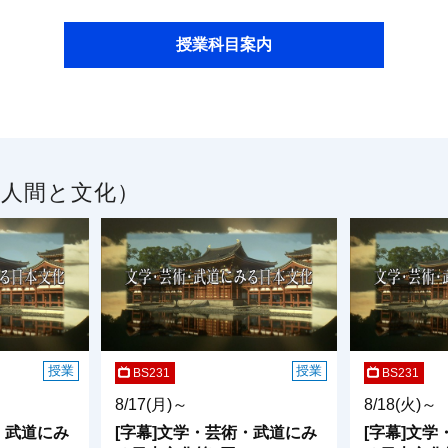
授業科目案内
／人間と文化）
授業
授業
BS231
BS231
8/17(月)～
8/18(火)～
・武道にみ
[字幕]文学・芸術・武道にみ
[字幕]文