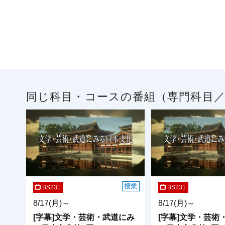
同じ科目・コースの番組（専門科目
授業
BS231
BS231
8/17(月)～
8/17(月)～
[字幕]文学・芸術・武道にみ
[字幕]文学・芸術