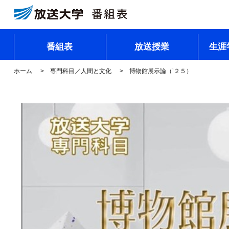
番組表
放送授業
生涯
ホーム
専門科目／人間と文化
博物館展示論（’２５）