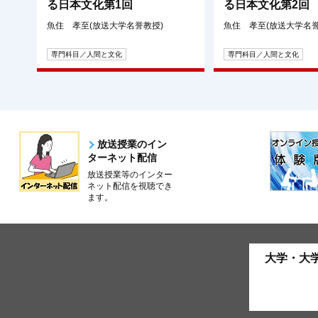
る日本文化第1回
る日本文化第2回
魚住 孝至(放送大学名誉教授)
魚住 孝至(放送大学名誉
専門科目／人間と文化
専門科目／人間と文化
放送授業のイン
ターネット配信
放送授業等のインター
ネット配信を視聴でき
ます。
大学・大