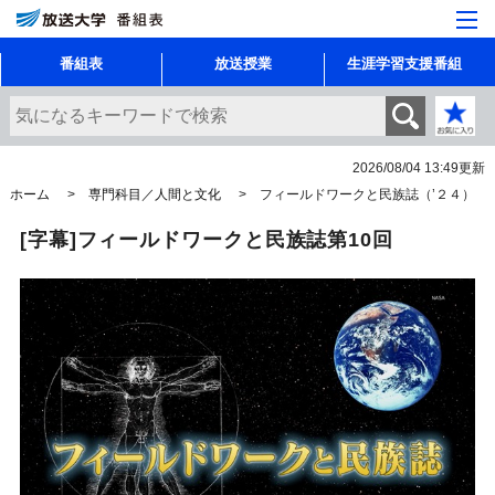
番組表
放送授業
生涯学習支援番組
2026/08/04 13:49
更新
ホーム
専門科目／人間と文化
フィールドワークと民族誌（’２４）
[字幕]フィールドワークと民族誌第10回