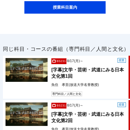
授業科目案内
同じ科目・コースの番組（専門科目／人間と文化）
授業
8/17(月)～
BS231
[字幕]文学・芸術・武道にみる日本
文化第1回
魚住 孝至(放送大学名誉教授)
専門科目／人間と文化
授業
8/17(月)～
BS231
[字幕]文学・芸術・武道にみる日本
文化第2回
魚住 孝至(放送大学名誉教授)