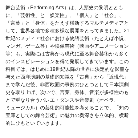
舞台芸術（Performing Arts）は、人類史の黎明ととも
に、「芸術性」と「娯楽性」、「個人」と「社会」、
「言葉」と「身体」をたえず横断するマルチメディアと
して、世界各地で多種多様な展開をとってきました。21
世紀のメディア社会における物語芸術（たとえば小説、
マンガ、ゲーム等）や映像芸術（映画やアニメーション
等）も、実際には古典から現代に至る舞台芸術から多く
のインスピレーションを得て発展してきています。この
科目では、はじめに19世紀以降の世界に決定的な影響を
与えた西洋演劇の基礎的知識を「古典」から「近現代」
まで学んだ後、非西欧圏の事例のひとつとして日本演劇
史を取り上げ、次いで、言葉、身体、音楽が多様性のも
とで重なり合うバレエ・ダンスや音楽劇（オペラ、
ミュージカル）の芸術的可能性を考えることで、「知の
宝庫としての舞台芸術」の魅力の奥深さを立体的、横断
的にひもといていきます。