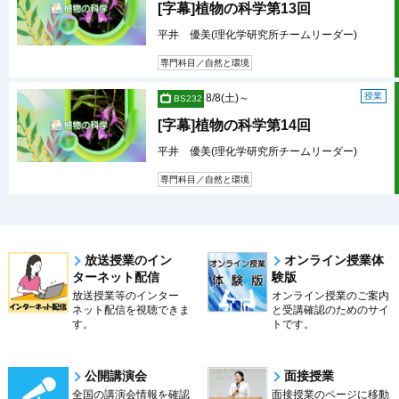
[字幕]植物の科学第13回
平井 優美(理化学研究所チームリーダー)
専門科目／自然と環境
授業
8/8(土)～
BS232
[字幕]植物の科学第14回
平井 優美(理化学研究所チームリーダー)
専門科目／自然と環境
放送授業のイン
オンライン授業体
ターネット配信
験版
放送授業等のインター
オンライン授業のご案内
ネット配信を視聴できま
と受講確認のためのサイ
す。
トです。
公開講演会
面接授業
全国の講演会情報を確認
面接授業のページに移動