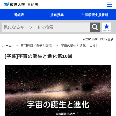
番組表
放送授業
生涯学習支援番組
2026/08/04 13:49
更新
ホーム
専門科目／自然と環境
宇宙の誕生と進化（’１９）
[字幕]宇宙の誕生と進化第10回