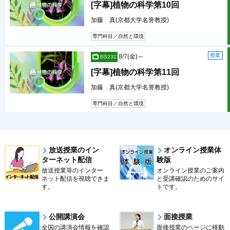
[字幕]植物の科学第10回
加藤 真(京都大学名誉教授)
専門科目／自然と環境
授業
8/7(金)～
BS232
[字幕]植物の科学第11回
加藤 真(京都大学名誉教授)
専門科目／自然と環境
放送授業のイン
オンライン授業体
ターネット配信
験版
放送授業等のインター
オンライン授業のご案内
ネット配信を視聴できま
と受講確認のためのサイ
す。
トです。
公開講演会
面接授業
全国の講演会情報を確認
面接授業のページに移動