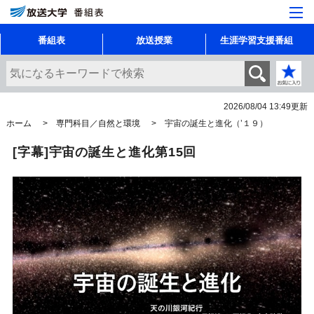
番組表
放送授業
生涯学習支援番組
2026/08/04 13:49
更新
ホーム
専門科目／自然と環境
宇宙の誕生と進化（’１９）
[字幕]宇宙の誕生と進化第15回