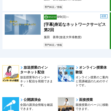
専門科目／情報
授業
8/9(日)～
BS232
[字幕]身近なネットワークサービス
第2回
葉田 善章(放送大学准教授)
専門科目／情報
放送授業のイン
オンライン授業体
ターネット配信
験版
放送授業等のインター
オンライン授業のご案内
ネット配信を視聴できま
と受講確認のためのサイ
す。
トです。
公開講演会
面接授業
全国の講演会情報を確認
面接授業のページに移動
できます。
できます。