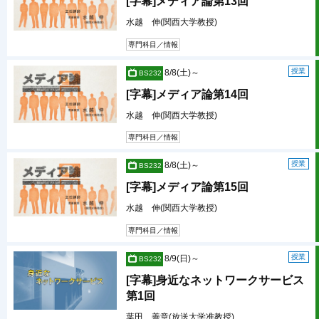
[字幕]メディア論第13回
水越 伸(関西大学教授)
専門科目／情報
授業
8/8(土)～
BS232
[字幕]メディア論第14回
水越 伸(関西大学教授)
専門科目／情報
授業
8/8(土)～
BS232
[字幕]メディア論第15回
水越 伸(関西大学教授)
専門科目／情報
授業
8/9(日)～
BS232
[字幕]身近なネットワークサービス
第1回
葉田 善章(放送大学准教授)