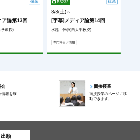
授業
授業
BS232
8/8(土)～
ィア論第13回
[字幕]メディア論第14回
大学教授)
水越 伸(関西大学教授)
専門科目／情報
演会
面接授業
会情報を確
面接授業のページに移
。
動できます。
ト出願