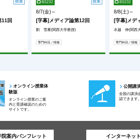
授業
授業
BS232
BS232
8/7(金)～
8/8(土)～
11回
[字幕]メディア論第12回
[字幕]メデ
劉 雪雁(関西大学教授)
水越 伸(関西
専門科目／情報
専門科目／情報
オンライン授業体
公開講
験版
全国の講演
認できます
オンライン授業のご案
内と受講確認のための
サイトです。
学院案内パンフレット
インターネッ