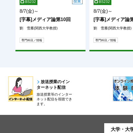
授業
BS232
BS232
8/7(金)～
8/7(金)～
[字幕]メディア論第10回
[字幕]メディア論第
劉 雪雁(関西大学教授)
劉 雪雁(関西大学教授)
専門科目／情報
専門科目／情報
放送授業のイン
ターネット配信
放送授業等のインター
ネット配信を視聴でき
ます。
大学・大