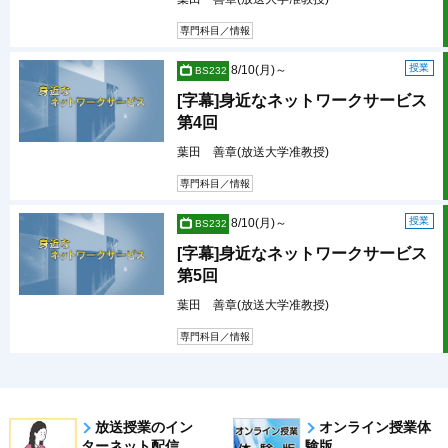
専門科目／情報
授業
8/10(月)～
BS232
[字幕]身近なネットワークサービス
第4回
葉田 善章(放送大学准教授)
専門科目／情報
授業
8/10(月)～
BS232
[字幕]身近なネットワークサービス
第5回
葉田 善章(放送大学准教授)
専門科目／情報
放送授業のイン
オンライン授業体
ターネット配信
験版