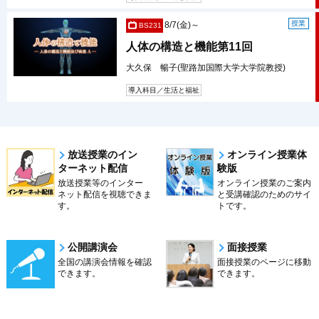
授業
8/7(金)～
BS231
人体の構造と機能第11回
大久保 暢子(聖路加国際大学大学院教授)
導入科目／生活と福祉
放送授業のイン
オンライン授業体
ターネット配信
験版
放送授業等のインター
オンライン授業のご案内
ネット配信を視聴できま
と受講確認のためのサイ
す。
トです。
公開講演会
面接授業
全国の講演会情報を確認
面接授業のページに移動
できます。
できます。