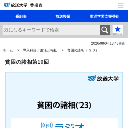
番組表
放送授業
生涯学習支援番組
2026/08/04 13:48
更新
ホーム
導入科目／生活と福祉
貧困の諸相（’２３）
貧困の諸相第10回