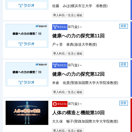
佐藤 みほ(横浜市立大学 准教授)
導入科目／生活と福祉
授業
8/7(金)～
BS531
健康への力の探究第11回
戸ヶ里 泰典(放送大学教授)
導入科目／生活と福祉
授業
8/7(金)～
BS531
健康への力の探究第12回
米倉 佑貴(聖路加国際大学大学院准教授)
導入科目／生活と福祉
授業
8/7(金)～
BS231
人体の構造と機能第10回
大久保 暢子(聖路加国際大学大学院教授)
導入科目／生活と福祉