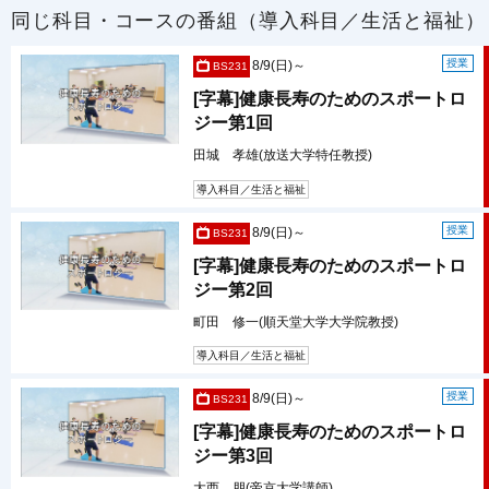
同じ科目・コースの番組（導入科目／生活と福祉）
授業
8/9(日)～
BS231
[字幕]健康長寿のためのスポートロ
ジー第1回
田城 孝雄(放送大学特任教授)
導入科目／生活と福祉
授業
8/9(日)～
BS231
[字幕]健康長寿のためのスポートロ
ジー第2回
町田 修一(順天堂大学大学院教授)
導入科目／生活と福祉
授業
8/9(日)～
BS231
[字幕]健康長寿のためのスポートロ
ジー第3回
大西 朋(帝京大学講師)