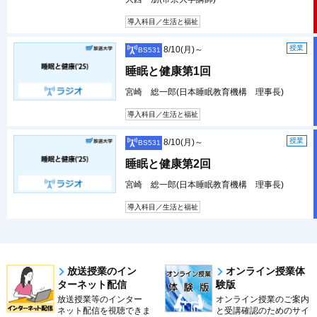
導入科目／生活と福祉
授業
8/10(月)～
BS531
睡眠と健康第1回
宮崎 総一郎(日本睡眠教育機構 理事長)
導入科目／生活と福祉
授業
8/10(月)～
BS531
睡眠と健康第2回
宮崎 総一郎(日本睡眠教育機構 理事長)
導入科目／生活と福祉
放送授業のイン
オンライン授業体
ターネット配信
験版
放送授業等のインター
オンライン授業のご案内
ネット配信を視聴できま
と受講確認のためのサイ