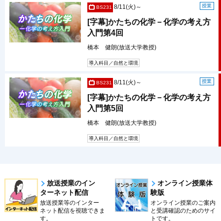
授業
8/11(火)～
BS231
[字幕]かたちの化学－化学の考え方
入門第4回
橋本 健朗(放送大学教授)
導入科目／自然と環境
授業
8/11(火)～
BS231
[字幕]かたちの化学－化学の考え方
入門第5回
橋本 健朗(放送大学教授)
導入科目／自然と環境
放送授業のイン
オンライン授業体
ターネット配信
験版
放送授業等のインター
オンライン授業のご案内
ネット配信を視聴できま
と受講確認のためのサイ
す。
トです。