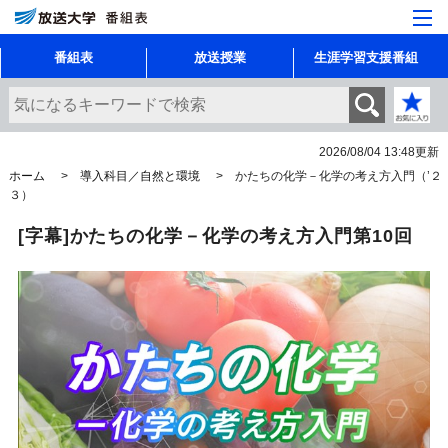
番組表
放送授業
生涯学習支援番組
2026/08/04 13:48
更新
ホーム
導入科目／自然と環境
かたちの化学－化学の考え方入門（’２
３）
[字幕]かたちの化学－化学の考え方入門第10回