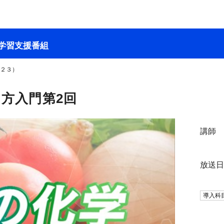
学習支援番組
’２３）
え方入門第2回
講師
放送
導入科