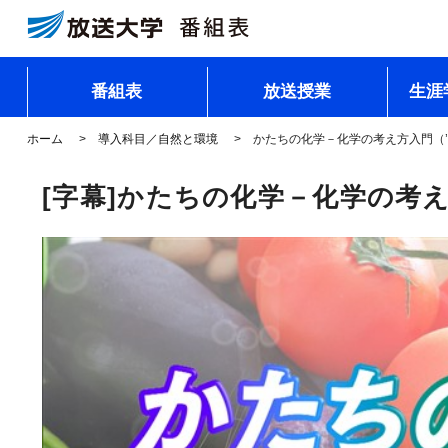
番組表
放送授業
生涯
ホーム
導入科目／自然と環境
かたちの化学－化学の考え方入門（
[字幕]かたちの化学－化学の考