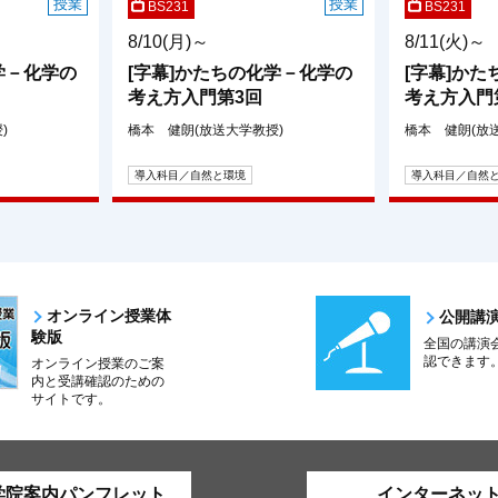
授業
授業
BS231
BS231
8/10(月)～
8/11(火)～
学－化学の
[字幕]かたちの化学－化学の
[字幕]か
考え方入門第3回
考え方入門
)
橋本 健朗(放送大学教授)
橋本 健朗(放
導入科目／自然と環境
導入科目／自然
オンライン授業体
公開講
験版
全国の講演
認できます
オンライン授業のご案
内と受講確認のための
サイトです。
学院案内パンフレット
インターネッ