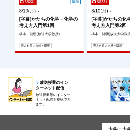
授業
BS231
BS231
8/10(月)～
8/10(月)～
[字幕]かたちの化学－化学の
[字幕]かたちの化
考え方入門第1回
考え方入門第2回
橋本 健朗(放送大学教授)
橋本 健朗(放送大学教授
導入科目／自然と環境
導入科目／自然と環境
放送授業のイン
ターネット配信
放送授業等のインター
ネット配信を視聴でき
ます。
大学・大