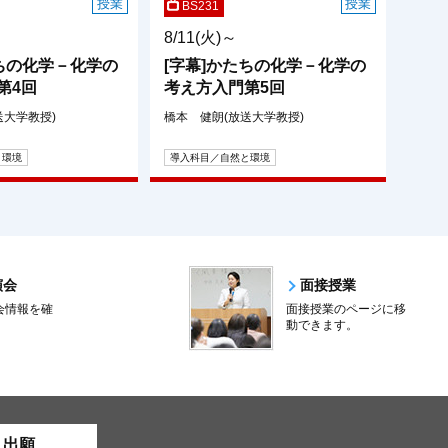
授業
授業
BS231
8/11(火)～
たちの化学－化学の
[字幕]かたちの化学－化学の
第4回
考え方入門第5回
送大学教授)
橋本 健朗(放送大学教授)
と環境
導入科目／自然と環境
演会
面接授業
会情報を確
面接授業のページに移
。
動できます。
ト出願