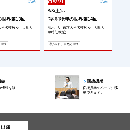
授業
授業
BS231
8/8(土)～
の世界第13回
[字幕]物理の世界第14回
大学名誉教授、大阪大
清水 明(東京大学名誉教授、大阪大
学特任教授)
と環境
導入科目／自然と環境
演会
面接授業
会情報を確
面接授業のページに移
。
動できます。
ト出願