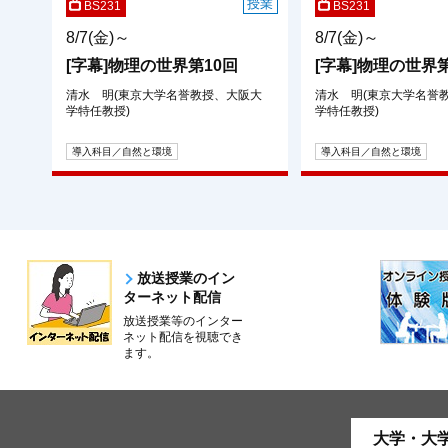
授業
BS231
BS231
8/7(金)～
8/7(金)～
[字幕]物理の世界第10回
[字幕]物理の世界第
清水 明(東京大学名誉教授、大阪大
清水 明(東京大学名誉
学特任教授)
学特任教授)
導入科目／自然と環境
導入科目／自然と環境
放送授業のイン
ターネット配信
放送授業等のインター
ネット配信を視聴でき
ます。
大学・大