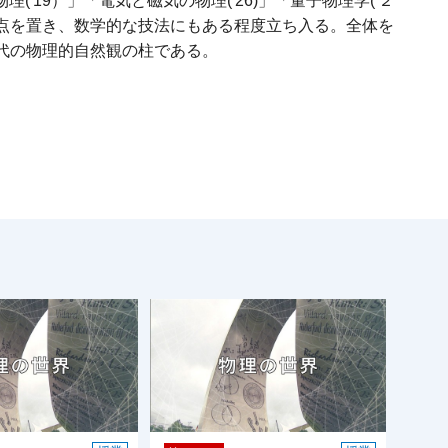
19）」「電気と磁気の物理('26)」「量子物理学('２
点を置き、数学的な技法にもある程度立ち入る。全体を
代の物理的自然観の柱である。