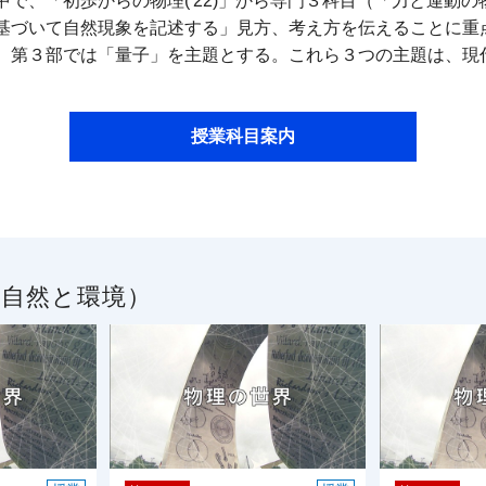
「初歩からの物理('22)」から専門３科目（「力と運動の物理('
基づいて自然現象を記述する」見方、考え方を伝えることに重
、第３部では「量子」を主題とする。これら３つの主題は、現
授業科目案内
／自然と環境）