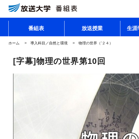
番組表
放送授業
生涯
ホーム
導入科目／自然と環境
物理の世界（’２４）
[字幕]物理の世界第10回