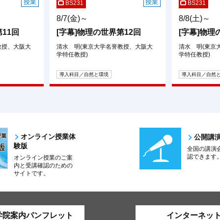
授業
授業
BS231
BS231
8/7(金)～
8/8(土)～
11回
[字幕]物理の世界第12回
[字幕]物理
教授、大阪大
清水 明(東京大学名誉教授、大阪大
清水 明(東京
学特任教授)
学特任教授)
導入科目／自然と環境
導入科目／自然
オンライン授業体
公開講
験版
全国の講演
認できます
オンライン授業のご案
内と受講確認のための
サイトです。
学院案内パンフレット
インターネッ