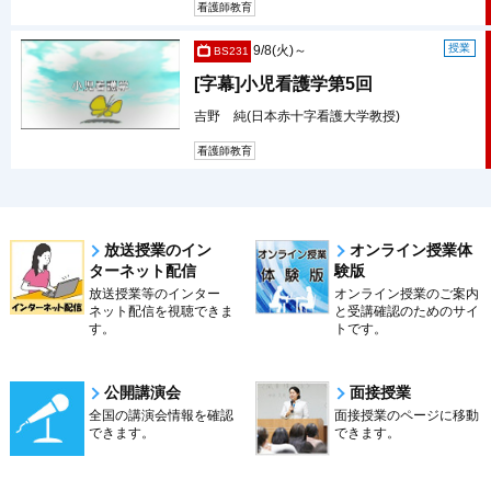
看護師教育
授業
9/8(火)～
BS231
[字幕]小児看護学第5回
吉野 純(日本赤十字看護大学教授)
看護師教育
放送授業のイン
オンライン授業体
ターネット配信
験版
放送授業等のインター
オンライン授業のご案内
ネット配信を視聴できま
と受講確認のためのサイ
す。
トです。
公開講演会
面接授業
全国の講演会情報を確認
面接授業のページに移動
できます。
できます。