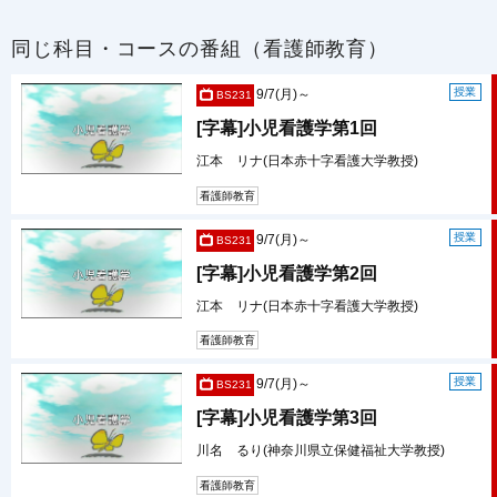
同じ科目・コースの番組（看護師教育）
授業
9/7(月)～
BS231
[字幕]小児看護学第1回
江本 リナ(日本赤十字看護大学教授)
看護師教育
授業
9/7(月)～
BS231
[字幕]小児看護学第2回
江本 リナ(日本赤十字看護大学教授)
看護師教育
授業
9/7(月)～
BS231
[字幕]小児看護学第3回
川名 るり(神奈川県立保健福祉大学教授)
看護師教育