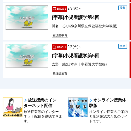
授業
9/8(火)～
BS231
[字幕]小児看護学第4回
川名 るり(神奈川県立保健福祉大学教授)
看護師教育
授業
9/8(火)～
BS231
[字幕]小児看護学第5回
吉野 純(日本赤十字看護大学教授)
看護師教育
放送授業のイン
オンライン授業体
ターネット配信
験版
放送授業等のインター
オンライン授業のご案内
ネット配信を視聴できま
と受講確認のためのサイ
す。
トです。